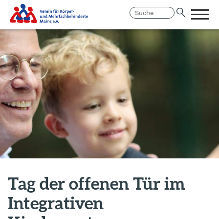
Menü
öffne
Link
Hauptregion
zur
der
Homepage
Seite
anspringen
Tag der offenen Tür im
Integrativen