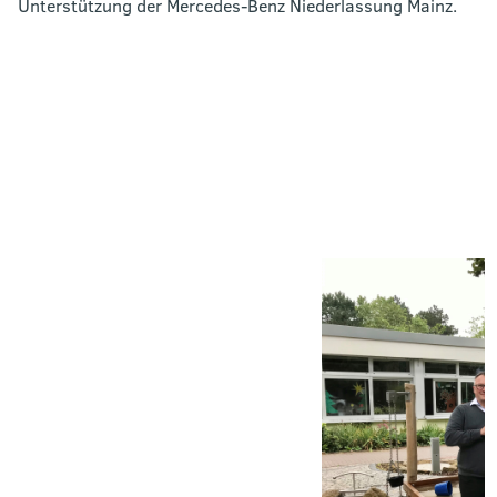
Unterstützung der Mercedes-Benz Niederlassung Mainz.
Bild
in
Großansicht
anzeigen