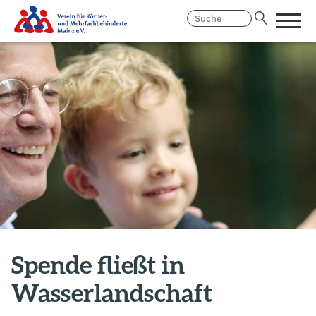
Menü
öffne
Link
Hauptregion
zur
der
Homepage
Seite
anspringen
Spende fließt in
Wasserlandschaft