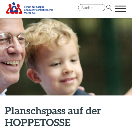
Menü
öffne
Link
Hauptregion
zur
der
Homepage
Seite
anspringen
Planschspass auf der
HOPPETOSSE