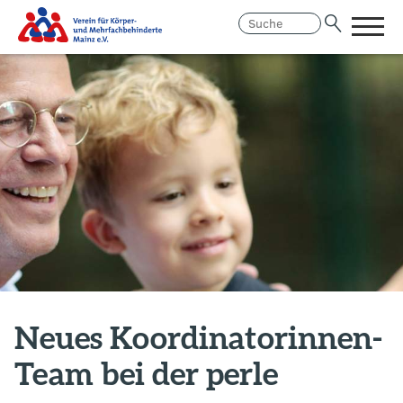
Menü
öffne
Link
Hauptregion
zur
der
Homepage
Seite
anspringen
Neues Koordinatorinnen-
Team bei der perle