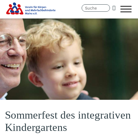
Menü
öffne
Link
Hauptregion
zur
der
Homepage
Seite
anspringen
Sommerfest des integrativen
Kindergartens