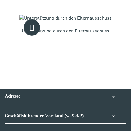
B
i
G
a
D
G
Bild
Bild
vor
zur
Adresse
Geschäftsführender Vorstand (v.i.S.d.P)