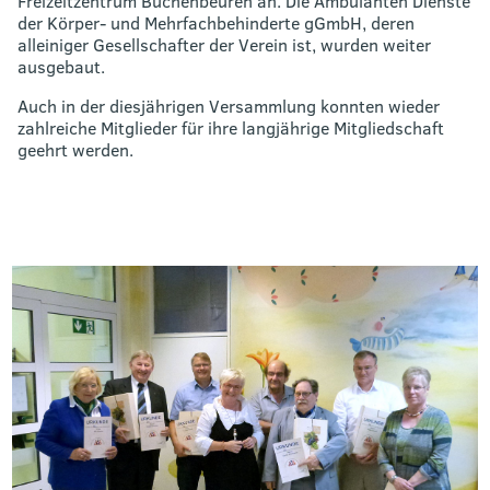
Freizeitzentrum Büchenbeuren an. Die Ambulanten Dienste
der Körper- und Mehrfachbehinderte gGmbH, deren
alleiniger Gesellschafter der Verein ist, wurden weiter
ausgebaut.
Auch in der diesjährigen Versammlung konnten wieder
zahlreiche Mitglieder für ihre langjährige Mitgliedschaft
geehrt werden.
Bild
in
Großansicht
anzeigen