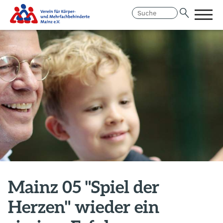
Menü
öffne
Link
Hauptregion
zur
der
Homepage
Seite
anspringen
Mainz 05 "Spiel der
Herzen" wieder ein