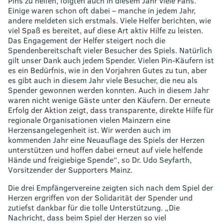
Pins zu helfen, folgten auch in diesem Jahr viele Fans.
Einige waren schon oft dabei – manche in jedem Jahr,
andere meldeten sich erstmals. Viele Helfer berichten, wie
viel Spaß es bereitet, auf diese Art aktiv Hilfe zu leisten.
Das Engagement der Helfer steigert noch die
Spendenbereitschaft vieler Besucher des Spiels. Natürlich
gilt unser Dank auch jedem Spender. Vielen Pin-Käufern ist
es ein Bedürfnis, wie in den Vorjahren Gutes zu tun, aber
es gibt auch in diesem Jahr viele Besucher, die neu als
Spender gewonnen werden konnten. Auch in diesem Jahr
waren nicht wenige Gäste unter den Käufern. Der erneute
Erfolg der Aktion zeigt, dass transparente, direkte Hilfe für
regionale Organisationen vielen Mainzern eine
Herzensangelegenheit ist. Wir werden auch im
kommenden Jahr eine Neuauflage des Spiels der Herzen
unterstützen und hoffen dabei erneut auf viele helfende
Hände und freigiebige Spende“, so Dr. Udo Seyfarth,
Vorsitzender der Supporters Mainz.
Die drei Empfängervereine zeigten sich nach dem Spiel der
Herzen ergriffen von der Solidarität der Spender und
zutiefst dankbar für die tolle Unterstützung. „Die
Nachricht, dass beim Spiel der Herzen so viel