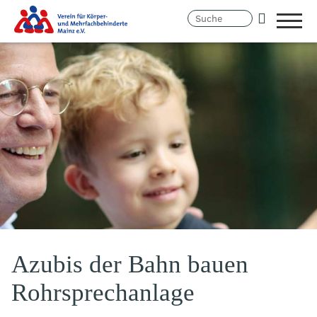
Menü
öffne
Link
Hauptregion
zur
der
Homepage
Seite
anspringen
Azubis der Bahn bauen
Rohrsprechanlage